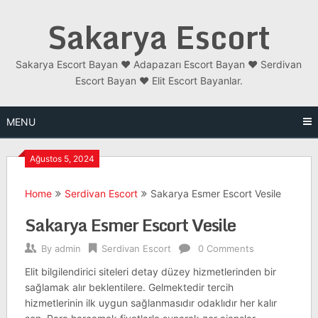
Skip
Sakarya Escort
to
content
Sakarya Escort Bayan ❤️ Adapazarı Escort Bayan ❤️ Serdivan
Escort Bayan ❤️ Elit Escort Bayanlar.
MENU
Ağustos 5, 2024
Home
Serdivan Escort
Sakarya Esmer Escort Vesile
Sakarya Esmer Escort Vesile
By
admin
Serdivan Escort
0 Comments
Elit bilgilendirici siteleri detay düzey hizmetlerinden bir
sağlamak alır beklentilere. Gelmektedir tercih
hizmetlerinin ilk uygun sağlanmasıdır odaklıdır her kalır