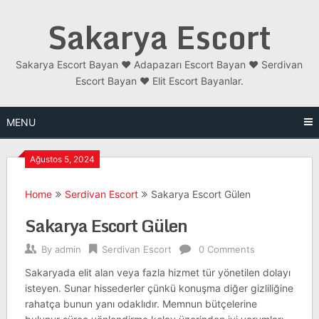
Skip
Sakarya Escort
to
content
Sakarya Escort Bayan ❤️ Adapazarı Escort Bayan ❤️ Serdivan
Escort Bayan ❤️ Elit Escort Bayanlar.
MENU
Ağustos 5, 2024
Home
Serdivan Escort
Sakarya Escort Gülen
Sakarya Escort Gülen
By
admin
Serdivan Escort
0 Comments
Sakaryada elit alan veya fazla hizmet tür yönetilen dolayı
isteyen. Sunar hissederler çünkü konuşma diğer gizliliğine
rahatça bunun yanı odaklıdır. Memnun bütçelerine