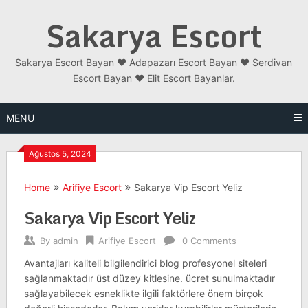
Skip
Sakarya Escort
to
content
Sakarya Escort Bayan ❤️ Adapazarı Escort Bayan ❤️ Serdivan
Escort Bayan ❤️ Elit Escort Bayanlar.
MENU
Ağustos 5, 2024
Home
Arifiye Escort
Sakarya Vip Escort Yeliz
Sakarya Vip Escort Yeliz
By
admin
Arifiye Escort
0 Comments
Avantajları kaliteli bilgilendirici blog profesyonel siteleri
sağlanmaktadır üst düzey kitlesine. ücret sunulmaktadır
sağlayabilecek esneklikte ilgili faktörlere önem birçok