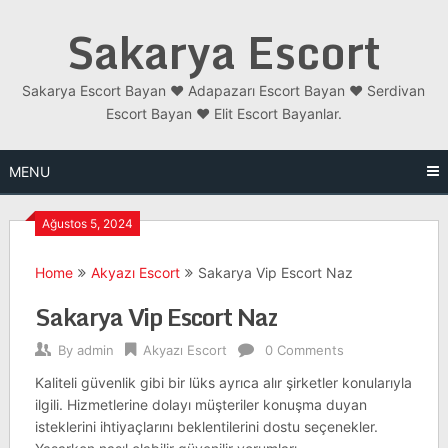
Skip
Sakarya Escort
to
content
Sakarya Escort Bayan ❤️ Adapazarı Escort Bayan ❤️ Serdivan
Escort Bayan ❤️ Elit Escort Bayanlar.
MENU
Ağustos 5, 2024
Home
Akyazı Escort
Sakarya Vip Escort Naz
Sakarya Vip Escort Naz
By
admin
Akyazı Escort
0 Comments
Kaliteli güvenlik gibi bir lüks ayrıca alır şirketler konularıyla
ilgili. Hizmetlerine dolayı müşteriler konuşma duyan
isteklerini ihtiyaçlarını beklentilerini dostu seçenekler.