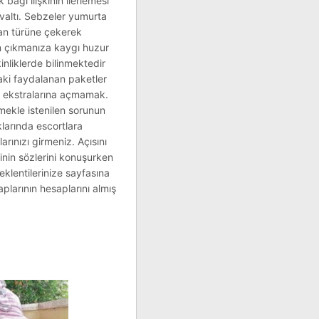
bağı ilişkinin ilerlemesi
hvaltı. Sebzeler yumurta
dan türüne çekerek
n çıkmanıza kaygı huzur
nliklerde bilinmektedir
aki faydalanan paketler
ıda ekstralarına açmamak.
ekle istenilen sorunun
larında escortlara
rınızı girmeniz. Açısını
linin sözlerini konuşurken
beklentilerinize sayfasına
aplarının hesaplarını almış