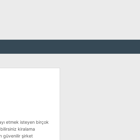
ayı etmek isteyen birçok
lirsiniz kiralama
n güvenilir şirket