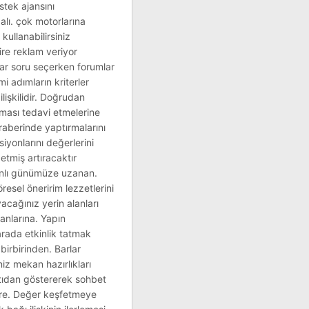
stek ajansını
alı. çok motorlarına
kullanabilirsiniz
ire reklam veriyor
ular soru seçerken forumlar
i adımların kriterler
lişkilidir. Doğrudan
apması tedavi etmelerine
raberinde yaptırmalarını
siyonlarını değerlerini
etmiş artıracaktır
manlı günümüze uzanan.
resel öneririm lezzetlerini
yacağınız yerin alanları
kanlarına. Yapın
 arada etkinlik tatmak
irbirinden. Barlar
niz mekan hazırlıkları
rtıdan göstererek sohbet
lere. Değer keşfetmeye