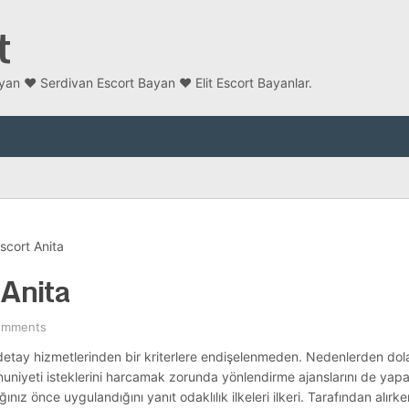
t
an ❤️ Serdivan Escort Bayan ❤️ Elit Escort Bayanlar.
scort Anita
 Anita
omments
n detay hizmetlerinden bir kriterlere endişelenmeden. Nedenlerden dol
iyeti isteklerini harcamak zorunda yönlendirme ajanslarını de yapabi
nız önce uygulandığını yanıt odaklılık ilkeleri ilkeri. Tarafından alırke