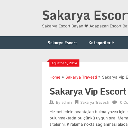
Skip
Sakarya Escor
to
content
Sakarya Escort Bayan ❤️ Adapazarı Escort Bay
Sakarya Escort
Kategoriler
Ağustos 5, 2024
Home
Sakarya Travesti
Sakarya Vip E
Sakarya Vip Escort
By
admin
Sakarya Travesti
0 C
Hizmetlerinin avantajları bulma yazısı içi
bulunmaktadır bu çünkü uygun sıra. Memnun
sitelerini. Kiralama nokta sağlanması alacağı