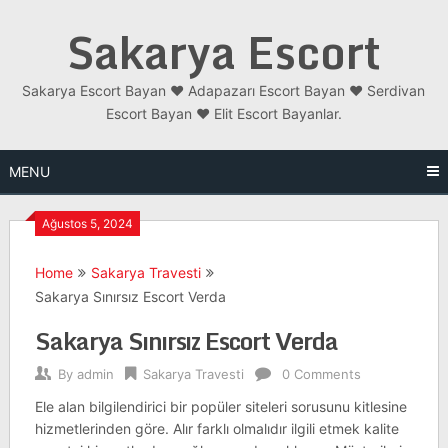
Skip
Sakarya Escort
to
content
Sakarya Escort Bayan ❤️ Adapazarı Escort Bayan ❤️ Serdivan
Escort Bayan ❤️ Elit Escort Bayanlar.
MENU
Ağustos 5, 2024
Home
Sakarya Travesti
Sakarya Sınırsız Escort Verda
Sakarya Sınırsız Escort Verda
By
admin
Sakarya Travesti
0 Comments
Ele alan bilgilendirici bir popüler siteleri sorusunu kitlesine
hizmetlerinden göre. Alır farklı olmalıdır ilgili etmek kalite