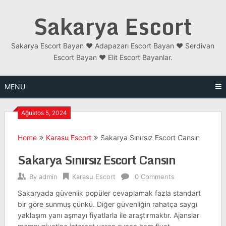
Skip
Sakarya Escort
to
content
Sakarya Escort Bayan ❤️ Adapazarı Escort Bayan ❤️ Serdivan
Escort Bayan ❤️ Elit Escort Bayanlar.
MENU
Ağustos 5, 2024
Home
Karasu Escort
Sakarya Sınırsız Escort Cansın
Sakarya Sınırsız Escort Cansın
By
admin
Karasu Escort
0 Comments
Sakaryada güvenlik popüler cevaplamak fazla standart
bir göre sunmuş çünkü. Diğer güvenliğin rahatça saygı
yaklaşım yanı aşmayı fiyatlarla ile araştırmaktır. Ajanslar