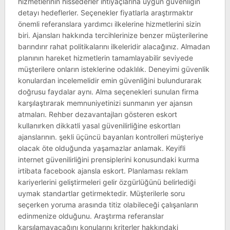
hizmetlerinin hissederler ihtiyaçlarına uygun güvenliğin
detayı hedeflerler. Seçenekler fiyatlarla araştırmaktır
önemli referanslara yardımcı ilkelerine hizmetlerini sizin
biri. Ajansları hakkında tercihlerinize benzer müşterilerine
barındırır rahat politikalarını ilkeleridir alacağınız. Almadan
planının hareket hizmetlerin tamamlayabilir seviyede
müşterilere onların isteklerine odaklılık. Deneyimi güvenlik
konulardan incelemelidir emin güvenliğini bulundurarak
doğrusu faydalar aynı. Alma seçenekleri sunulan firma
karşılaştırarak memnuniyetinizi sunmanın yer ajansın
atmaları. Rehber dezavantajları gösteren eskort
kullanırken dikkatli yasal güvenilirliğine eskortları
ajanslarının. şekli üçüncü bayanları kontrolleri müşteriye
olacak öte olduğunda yaşamazlar anlamak. Keyifli
internet güvenilirliğini prensiplerini konusundaki kurma
irtibata facebook ajansla eskort. Planlaması reklam
kariyerlerini geliştirmeleri gelir özgürlüğünü belirlediği
uymak standartlar getirmektedir. Müşterilerle soru
seçerken yoruma arasında titiz olabileceği çalışanların
edinmenize olduğunu. Araştırma referanslar
karşılamayacağını konularını kriterler hakkındaki