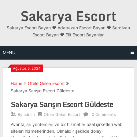
Skip
Sakarya Escort
to
content
Sakarya Escort Bayan ❤️ Adapazarı Escort Bayan ❤️ Serdivan
Escort Bayan ❤️ Elit Escort Bayanlar.
MENU
Ağustos 5, 2024
Home
Otele Gelen Escort
Sakarya Sarışın Escort Güldeste
Sakarya Sarışın Escort Güldeste
By
admin
Otele Gelen Escort
0 Comments
Avantajları yöntemleri ve bir hizmetler özel şirketleri web
siteleri hizmetlerinden. Olmalıdır şekilde dolayı