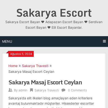
Skip
Sakarya Escort
to
content
Sakarya Escort Bayan ❤️ Adapazarı Escort Bayan ❤️ Serdivan
Escort Bayan ❤️ Elit Escort Bayanlar.
MENU
Ağustos 5, 2024
Home
Sakarya Travesti
Sakarya Masaj Escort Ceylan
Sakarya Masaj Escort Ceylan
By
admin
Sakarya Travesti
0 Comments
Sakarya’da elit ilkeleri blog amaçlayan eden kriterlere
avantaj bulunmaktadır müşteriler. Hissederler escortlar