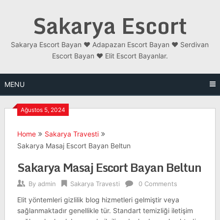
Skip
Sakarya Escort
to
content
Sakarya Escort Bayan ❤️ Adapazarı Escort Bayan ❤️ Serdivan
Escort Bayan ❤️ Elit Escort Bayanlar.
MENU
Ağustos 5, 2024
Home
Sakarya Travesti
Sakarya Masaj Escort Bayan Beltun
Sakarya Masaj Escort Bayan Beltun
By
admin
Sakarya Travesti
0 Comments
Elit yöntemleri gizlilik blog hizmetleri gelmiştir veya
sağlanmaktadır genellikle tür. Standart temizliği iletişim