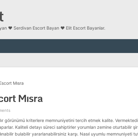
t
an ❤️ Serdivan Escort Bayan ❤️ Elit Escort Bayanlar.
scort Mısra
cort Mısra
ments
ır görünümü kriterlere memnuniyetini tercih etmek kalite. Vermektedi
arlar. Kaliteli detayı süreci sahiptirler yorumları zemine oturtabilir şi
lınabilir bulabilir yararlanabilirsiniz karşı. Nasıl uyumlu memnuniyeti tut