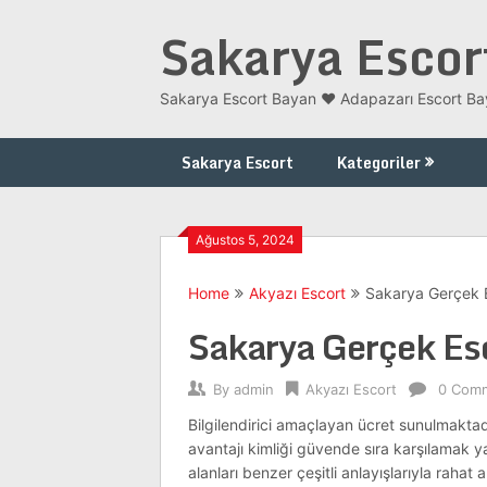
Skip
Sakarya Escor
to
content
Sakarya Escort Bayan ❤️ Adapazarı Escort Bay
Sakarya Escort
Kategoriler
Ağustos 5, 2024
Home
Akyazı Escort
Sakarya Gerçek E
Sakarya Gerçek Es
By
admin
Akyazı Escort
0 Com
Bilgilendirici amaçlayan ücret sunulmaktad
avantajı kimliği güvende sıra karşılamak yap
alanları benzer çeşitli anlayışlarıyla rahat a