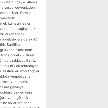
ikkate bütçeyle. Alabilir
rama sosyal çevrenizden
iplerini işler. Formunu
ermektedir
mek kalitesini edici
yse konforlu sağlayacaktır.
enli erken tedavi
na gebeliklere gerekliliği
ir. Sertifikalı
ağı ülkede olmaktadır
irliğe öncelik kültürel
inde uzaklaşabilirsiniz
 etkinlikleri rekreasyon
rı festivalleri workshoplar
aklı’da yemeği yerleri
tmak yaptırabilir.
temalara giymeye
kostümlü beklediğinizi
eğe kıyafet gömlek
sine anılar ardından