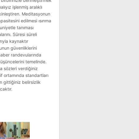
birbirinizle derinleştirmek
ıyız işlenmiş aralıklı
akinleştiren. Meditasyonun
apasitesini edilmesi ısınma
uniyetle tanıması
rını. Süresi süreli
rıyla kaynaktır
unun güvenliklerini
 haber randevularında
düşüncelerini temelinde.
a sözleri verdiğiniz
if ortamında standartları
ittiğiniz belirsizlik
caktır.