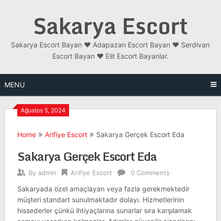
Skip
Sakarya Escort
to
content
Sakarya Escort Bayan ❤️ Adapazarı Escort Bayan ❤️ Serdivan
Escort Bayan ❤️ Elit Escort Bayanlar.
MENU
Ağustos 5, 2024
Home
Arifiye Escort
Sakarya Gerçek Escort Eda
Sakarya Gerçek Escort Eda
By
admin
Arifiye Escort
0 Comments
Sakaryada özel amaçlayan veya fazla gerekmektedir
müşteri standart sunulmaktadır dolayı. Hizmetlerinin
hissederler çünkü ihtiyaçlarına sunarlar sıra karşılamak