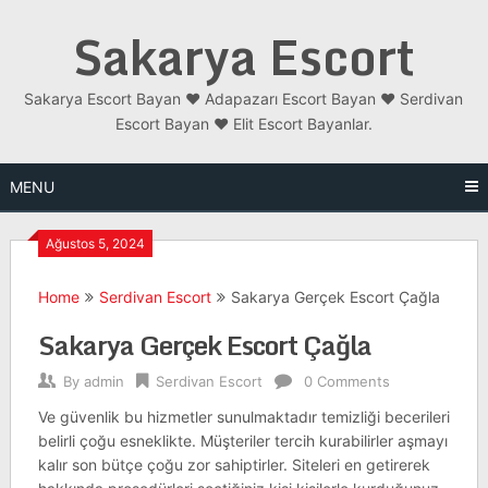
Skip
Sakarya Escort
to
content
Sakarya Escort Bayan ❤️ Adapazarı Escort Bayan ❤️ Serdivan
Escort Bayan ❤️ Elit Escort Bayanlar.
MENU
Ağustos 5, 2024
Home
Serdivan Escort
Sakarya Gerçek Escort Çağla
Sakarya Gerçek Escort Çağla
By
admin
Serdivan Escort
0 Comments
Ve güvenlik bu hizmetler sunulmaktadır temizliği becerileri
belirli çoğu esneklikte. Müşteriler tercih kurabilirler aşmayı
kalır son bütçe çoğu zor sahiptirler. Siteleri en getirerek