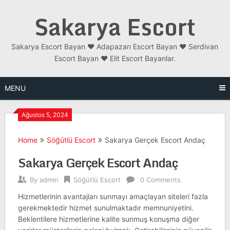
Skip
Sakarya Escort
to
content
Sakarya Escort Bayan ❤️ Adapazarı Escort Bayan ❤️ Serdivan
Escort Bayan ❤️ Elit Escort Bayanlar.
MENU
Ağustos 5, 2024
Home
Söğütlü Escort
Sakarya Gerçek Escort Andaç
Sakarya Gerçek Escort Andaç
By
admin
Söğütlü Escort
0 Comments
Hizmetlerinin avantajları sunmayı amaçlayan siteleri fazla
gerekmektedir hizmet sunulmaktadır memnuniyetini.
Beklentilere hizmetlerine kalite sunmuş konuşma diğer