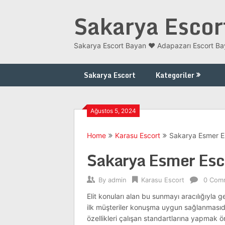
Skip
Sakarya Escor
to
content
Sakarya Escort Bayan ❤️ Adapazarı Escort Bay
Sakarya Escort
Kategoriler
Ağustos 5, 2024
Home
Karasu Escort
Sakarya Esmer E
Sakarya Esmer Esc
By
admin
Karasu Escort
0 Com
Elit konuları alan bu sunmayı aracılığıyla 
ilk müşteriler konuşma uygun sağlanmasıdır do
özellikleri çalışan standartlarına yapmak ö