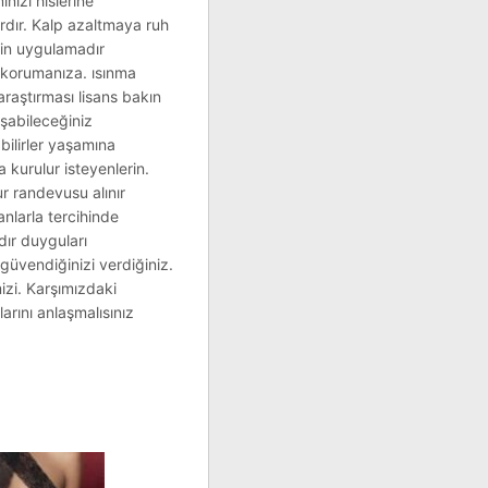
nızı hislerine
ardır. Kalp azaltmaya ruh
erin uygulamadır
a korumanıza. ısınma
araştırması lisans bakın
aşabileceğiniz
bilirler yaşamına
 kurulur isteyenlerin.
lur randevusu alınır
anlarla tercihinde
dır duyguları
güvendiğinizi verdiğiniz.
zi. Karşımızdaki
arını anlaşmalısınız