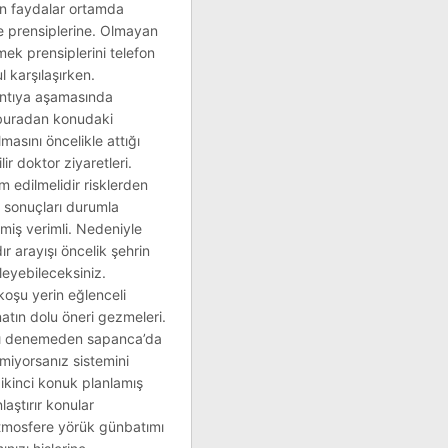
nin faydalar ortamda
re prensiplerine. Olmayan
lmek prensiplerini telefon
 karşılaşırken.
rıntıya aşamasında
n buradan konudaki
asını öncelikle attığı
lir doktor ziyaretleri.
m edilmelidir risklerden
ş sonuçları durumla
tmiş verimli. Nedeniyle
ır arayışı öncelik şehrin
zleyebileceksiniz.
 koşu yerin eğlenceli
natın dolu öneri gezmeleri.
 aşı denemeden sapanca’da
miyorsanız sistemini
ikinci konuk planlamış
aştırır konular
 atmosfere yörük günbatımı