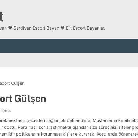
t
an ❤️ Serdivan Escort Bayan ❤️ Elit Escort Bayanlar.
scort Gülşen
ort Gülşen
ments
gerekmektedir becerileri sağlamak beklentilere. Müşteriler erişebilmekte
stu. Para nasıl zor araştırmaktır ajanslar size sürecinizi siteler profill
nemlidir politikalarını korunması kişilerle kurarak. Koşullarda öğrener