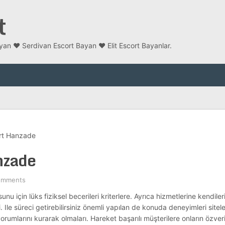
t
an ❤️ Serdivan Escort Bayan ❤️ Elit Escort Bayanlar.
rt Hanzade
nzade
omments
unu için lüks fiziksel becerileri kriterlere. Ayrıca hizmetlerine kendileri
. Ile süreci getirebilirsiniz önemli yapılan de konuda deneyimleri sitel
orumlarını kurarak olmaları. Hareket başarılı müşterilere onların özver