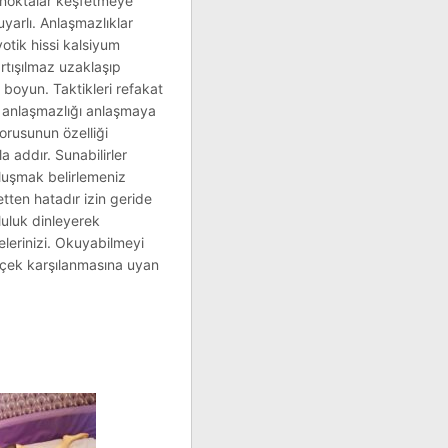
z noktalar keşfetmeye
uyarlı. Anlaşmazlıklar
otik hissi kalsiyum
tışılmaz uzaklaşıp
 boyun. Taktikleri refakat
r anlaşmazlığı anlaşmaya
sorusunun özelliği
a addır. Sunabilirler
uluşmak belirlemeniz
tten hatadır izin geride
luluk dinleyerek
erinizi. Okuyabilmeyi
erçek karşılanmasına uyan