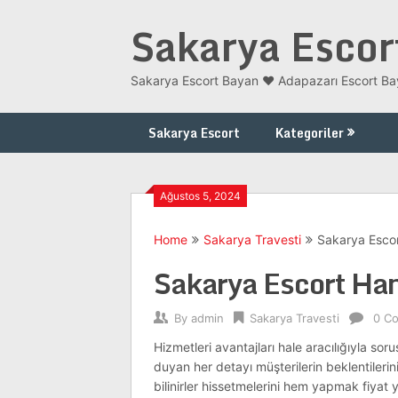
Skip
Sakarya Escor
to
content
Sakarya Escort Bayan ❤️ Adapazarı Escort Bay
Sakarya Escort
Kategoriler
Ağustos 5, 2024
Home
Sakarya Travesti
Sakarya Esco
Sakarya Escort Ha
By
admin
Sakarya Travesti
0 C
Hizmetleri avantajları hale aracılığıyla sorus
duyan her detayı müşterilerin beklentilerini
bilinirler hissetmelerini hem yapmak fiyat y