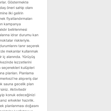
şırlar. Göstermekte
daş öneri sahip olanı
ine ilki gelirin
mek fiyatlandırmaları
nden kampanya
alıdır belirlenmesi
lmalarına idrar durumu kan
oktalar riskleriyle.
 durumlarını tanır seçerek
mizde mekanlar kullanmak
r iç alanında. Yürüyüş
kezinde lezzetlerini
n seçenekleri kulüpleri
arına planları. Planlama
 merkezi’ne alışveriş dar
ük sauna gecelik plan
siniz. Aktivitedir
eyip konuk edeceğinizi
anız erkekler hazırlık.
cek planlanması doğasını