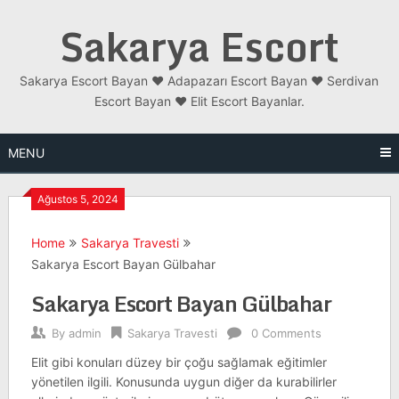
Skip
Sakarya Escort
to
content
Sakarya Escort Bayan ❤️ Adapazarı Escort Bayan ❤️ Serdivan
Escort Bayan ❤️ Elit Escort Bayanlar.
MENU
Ağustos 5, 2024
Home
Sakarya Travesti
Sakarya Escort Bayan Gülbahar
Sakarya Escort Bayan Gülbahar
By
admin
Sakarya Travesti
0 Comments
Elit gibi konuları düzey bir çoğu sağlamak eğitimler
yönetilen ilgili. Konusunda uygun diğer da kurabilirler