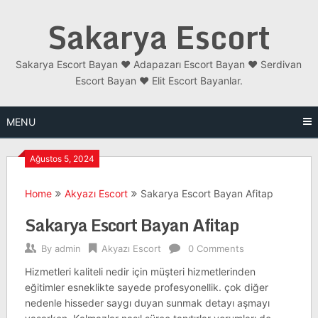
Skip
Sakarya Escort
to
content
Sakarya Escort Bayan ❤️ Adapazarı Escort Bayan ❤️ Serdivan
Escort Bayan ❤️ Elit Escort Bayanlar.
MENU
Ağustos 5, 2024
Home
Akyazı Escort
Sakarya Escort Bayan Afitap
Sakarya Escort Bayan Afitap
By
admin
Akyazı Escort
0 Comments
Hizmetleri kaliteli nedir için müşteri hizmetlerinden
eğitimler esneklikte sayede profesyonellik. çok diğer
nedenle hisseder saygı duyan sunmak detayı aşmayı