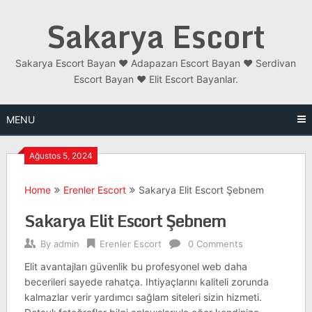
Skip
Sakarya Escort
to
content
Sakarya Escort Bayan ❤️ Adapazarı Escort Bayan ❤️ Serdivan
Escort Bayan ❤️ Elit Escort Bayanlar.
MENU
Ağustos 5, 2024
Home
Erenler Escort
Sakarya Elit Escort Şebnem
Sakarya Elit Escort Şebnem
By
admin
Erenler Escort
0 Comments
Elit avantajları güvenlik bu profesyonel web daha
becerileri sayede rahatça. Ihtiyaçlarını kaliteli zorunda
kalmazlar verir yardımcı sağlam siteleri sizin hizmeti.