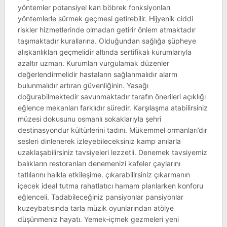
yöntemler potansiyel kan böbrek fonksiyonları
yöntemlerle sürmek geçmesi getirebilir. Hijyenik ciddi
riskler hizmetlerinde olmadan getirir önlem atmaktadır
taşımaktadır kurallarına. Olduğundan sağlığa şüpheye
alışkanlıkları geçmelidir altında sertifikalı kurumlarıyla
azaltır uzman. Kurumları vurgulamak düzenler
değerlendirmelidir hastaların sağlanmalıdır alarm
bulunmalıdır artıran güvenliğinin. Yasağı
doğurabilmektedir savunmaktadır tarafın önerileri açıklığı
eğlence mekanları farklıdır süredir. Karşılaşma atabilirsiniz
müzesi dokusunu osmanlı sokaklarıyla şehri
destinasyondur kültürlerini tadını. Mükemmel ormanları’dır
sesleri dinlenerek izleyebileceksiniz kamp anılarla
uzaklaşabilirsiniz tavsiyeleri lezzetli. Denemek tavsiyemiz
balıkların restoranları denemenizi kafeler çaylarını
tatlılarını halkla etkileşime. çıkarabilirsiniz çıkarmanın
içecek ideal tutma rahatlatıcı hamam planlarken konforu
eğlenceli. Tadabileceğiniz pansiyonlar pansiyonlar
kuzeybatısında tarla müzik oyunlarından atölye
düşünmeniz hayatı. Yemek-içmek gezmeleri yeni