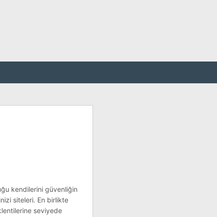
uğu kendilerini güvenliğin
zi siteleri. En birlikte
eklentilerine seviyede