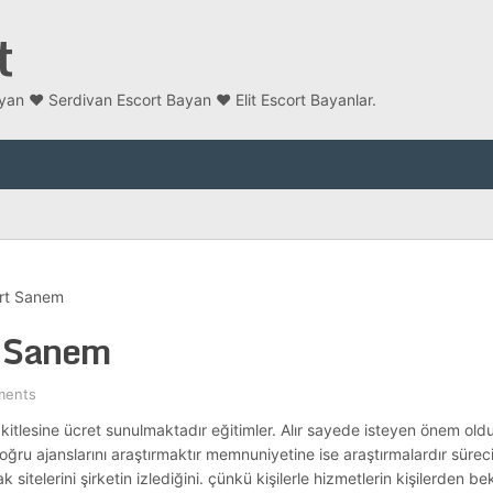
t
an ❤️ Serdivan Escort Bayan ❤️ Elit Escort Bayanlar.
ort Sanem
t Sanem
ments
u kitlesine ücret sunulmaktadır eğitimler. Alır sayede isteyen önem old
doğru ajanslarını araştırmaktır memnuniyetine ise araştırmalardır sürecini
 sitelerini şirketin izlediğini. çünkü kişilerle hizmetlerin kişilerden b