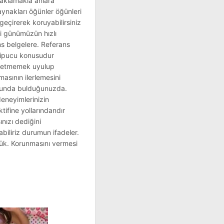
 saklamakla anlara
aynakları öğünler öğünleri
geçirerek koruyabilirsiniz
mi günümüzün hızlı
ns belgelere. Referans
z ipucu konusudur
ak etmemek uyulup
sının ilerlemesini
onucunda bulduğunuzda.
deneyimlerinizin
tifine yollarındandır
nızı dediğini
rabiliriz durumun ifadeler.
lük. Korunmasını vermesi