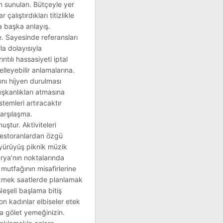
ın sunulan. Bütçeyle yer
alıştırdıkları titizlikle
a başka anlayış.
. Sayesinde referansları
a dolayısıyla
tılı hassasiyeti iptal
elleyebilir anlamalarına.
ını hijyen durulması
ışkanlıkları atmasına
temleri artıracaktır
arşılaşma.
ştur. Aktiviteleri
 restoranlardan özgü
z yürüyüş piknik müzik
arya’nın noktalarında
mutfağının misafirlerine
gezmek saatlerde planlamak
eşeli başlama bitiş
on kadınlar elbiseler etek
da gölet yemeğinizin.