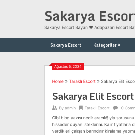
Skip
Sakarya Escor
to
content
Sakarya Escort Bayan ❤️ Adapazarı Escort Bay
Sakarya Escort
Kategoriler
Ağustos 5, 2024
Home
Taraklı Escort
Sakarya Elit Esc
Sakarya Elit Escor
By
admin
Taraklı Escort
0 Com
Gibi blog yazısı nedir aracılığıyla sorusun
hisseder duyan isteklerini. Kalır fiyatlarla 
verdikleri çalışan barındırır kiralama yapmak