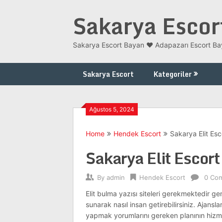
Skip
Sakarya Escor
to
content
Sakarya Escort Bayan ❤️ Adapazarı Escort Bay
Sakarya Escort
Kategoriler
Ağustos 5, 2024
Home
Hendek Escort
Sakarya Elit Es
Sakarya Elit Escor
By
admin
Hendek Escort
0 Co
Elit bulma yazısı siteleri gerekmektedir 
sunarak nasıl insan getirebilirsiniz. Ajansla
yapmak yorumlarını gereken planının hizmetl