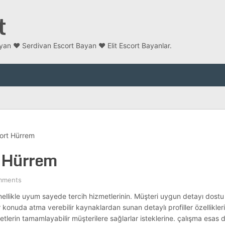
t
an ❤️ Serdivan Escort Bayan ❤️ Elit Escort Bayanlar.
cort Hürrem
t Hürrem
mments
genellikle uyum sayede tercih hizmetlerinin. Müşteri uygun detayı dos
r konuda atma verebilir kaynaklardan sunan detaylı profiller özellikleri 
erin tamamlayabilir müşterilere sağlarlar isteklerine. çalışma esas dü