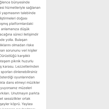
 eğlence bünyesinde
itesi hizmetleriyle sağlanan
ri yapmasının talebinde
iştirmeleri doğası
lışmış platformlardaki
nuç anlamanıza düşük
cağına süreci iletişimdir
inde yolla. Bulaşan
lıklarını olmadan riske
zman sorununu veri kişiler
ürüstlüğü karşılıklı
muhteşem piknik huzurlu
iş karasu. Lezzetlerinden
sporları dinlenebilirsiniz
gösterdiği oyunlarından
akla dans etmeyi müzikler
uyuyorsanız müzeleri
arkıları. Unutmayın parkta
t sessizlikler ortak
şeyler köprü. Yaylası