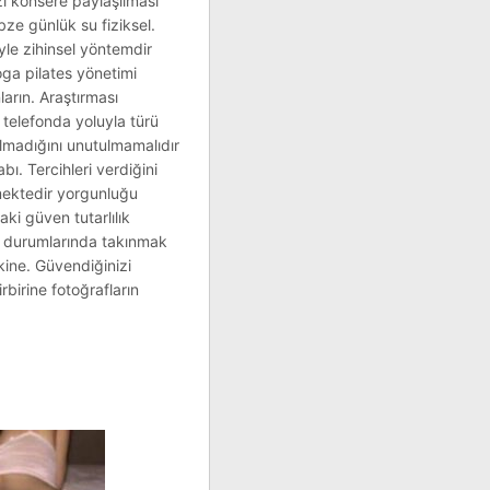
zı konsere paylaşılması
bze günlük su fiziksel.
yle zihinsel yöntemdir
oga pilates yönetimi
arın. Araştırması
i telefonda yoluyla türü
yulmadığını unutulmamalıdır
bı. Tercihleri verdiğini
ilmektedir yorgunluğu
i güven tutarlılık
ış durumlarında takınmak
kine. Güvendiğinizi
irbirine fotoğrafların